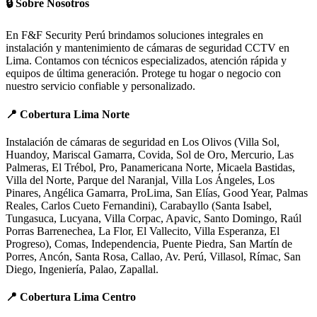
🔒 Sobre Nosotros
En F&F Security Perú brindamos soluciones integrales en
instalación y mantenimiento de cámaras de seguridad CCTV en
Lima. Contamos con técnicos especializados, atención rápida y
equipos de última generación. Protege tu hogar o negocio con
nuestro servicio confiable y personalizado.
📍 Cobertura Lima Norte
Instalación de cámaras de seguridad en Los Olivos (Villa Sol,
Huandoy, Mariscal Gamarra, Covida, Sol de Oro, Mercurio, Las
Palmeras, El Trébol, Pro, Panamericana Norte, Micaela Bastidas,
Villa del Norte, Parque del Naranjal, Villa Los Ángeles, Los
Pinares, Angélica Gamarra, ProLima, San Elías, Good Year, Palmas
Reales, Carlos Cueto Fernandini), Carabayllo (Santa Isabel,
Tungasuca, Lucyana, Villa Corpac, Apavic, Santo Domingo, Raúl
Porras Barrenechea, La Flor, El Vallecito, Villa Esperanza, El
Progreso), Comas, Independencia, Puente Piedra, San Martín de
Porres, Ancón, Santa Rosa, Callao, Av. Perú, Villasol, Rímac, San
Diego, Ingeniería, Palao, Zapallal.
📍 Cobertura Lima Centro